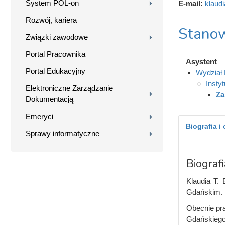
System POL-on
E-mail:
klaud
Rozwój, kariera
Stanow
Związki zawodowe
Portal Pracownika
Asystent
Portal Edukacyjny
Wydział
Instyt
Elektroniczne Zarządzanie
Za
Dokumentacją
Emeryci
Biografia i
Sprawy informatyczne
Biografi
Klaudia T. 
Gdańskim.
Obecnie pra
Gdańskiego