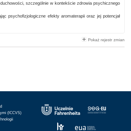
i i duchowości, szczególnie w kontekście zdrowia psychicznego
ąc psychofizjologiczne efekty aromaterapii oraz jej potencjał
Pokaż rejestr zmian
ad
ymi (ICCVS)
hnologii