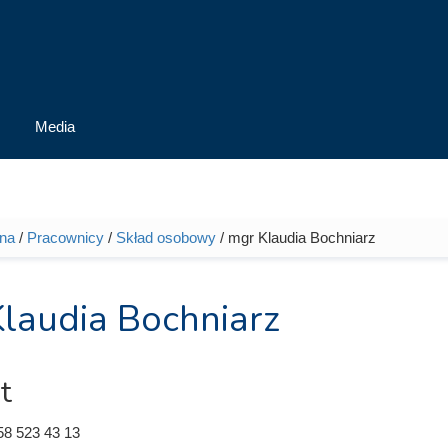
Media
wna
/
Pracownicy
/
Skład osobowy
/ mgr Klaudia Bochniarz
tutaj
laudia Bochniarz
t
58 523 43 13