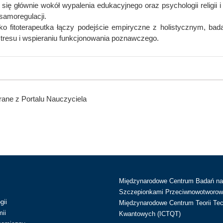
 się głównie wokół wypalenia edukacyjnego oraz psychologii religi
samoregulacji.
ko fitoterapeutka łączy podejście empiryczne z holistycznym, badaj
stresu i wspieraniu funkcjonowania poznawczego.
ane z Portalu Nauczyciela
Międzynarodowe Centrum Badań n
Szczepionkami Przeciwnowotworow
gii
Międzynarodowe Centrum Teorii Tec
ii
Kwantowych (ICTQT)