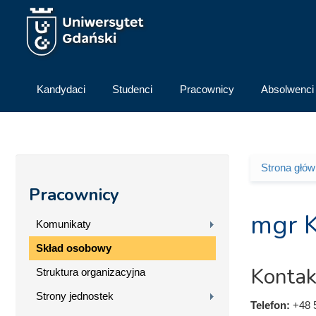
Przejdź do treści
Kandydaci
Studenci
Pracownicy
Absolwenci
Strona głó
Jesteś 
Pracownicy
mgr K
Komunikaty
Skład osobowy
Kontak
Struktura organizacyjna
Strony jednostek
Telefon:
+48 