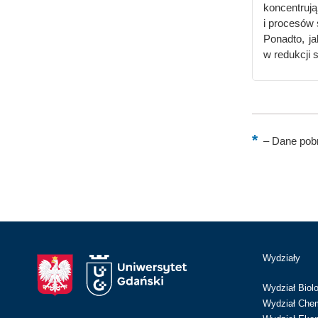
koncentrują
i procesów 
Ponadto, ja
w redukcji 
–
Dane pobr
Wydziały
Wydział Biolo
Wydział Chem