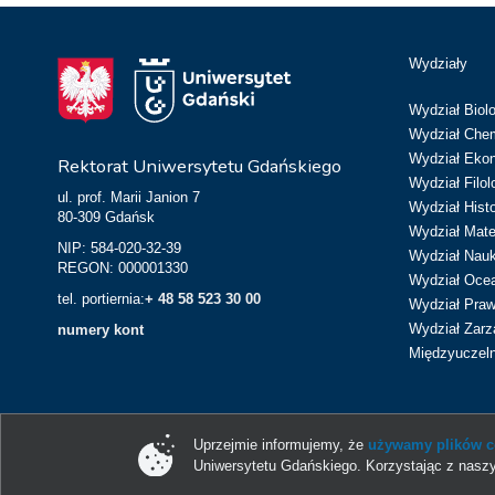
Wydziały
Wydział Biolo
Wydział Chem
Wydział Eko
Rektorat Uniwersytetu Gdańskiego
Wydział Filol
ul. prof. Marii Janion 7
Wydział Hist
80-309 Gdańsk
Wydział Matem
NIP: 584-020-32-39
Wydział Nau
REGON: 000001330
Wydział Ocean
tel. portiernia:
+ 48 58 523 30 00
Wydział Prawa
Wydział Zarz
numery kont
Międzyuczeln
Uprzejmie informujemy, że
używamy plików co
Uniwersytetu Gdańskiego. Korzystając z naszy