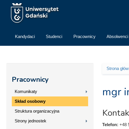
Przejdź do treści
Kandydaci
Studenci
Pracownicy
Absolwenci
Strona głó
Jesteś 
Pracownicy
mgr i
Komunikaty
Skład osobowy
Kontak
Struktura organizacyjna
Strony jednostek
Telefon:
+48 