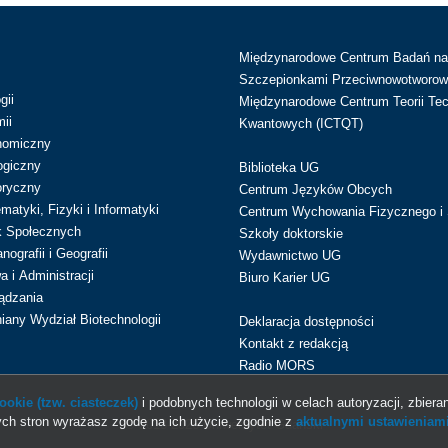
Międzynarodowe Centrum Badań n
Szczepionkami Przeciwnowotworow
gii
Międzynarodowe Centrum Teorii Tec
ii
Kwantowych (ICTQT)
nomiczny
ogiczny
Biblioteka UG
oryczny
Centrum Języków Obcych
atyki, Fizyki i Informatyki
Centrum Wychowania Fizycznego i 
k Społecznych
Szkoły doktorskie
ografii i Geografii
Wydawnictwo UG
 i Administracji
Biuro Karier UG
ądzania
iany Wydział Biotechnologii
Deklaracja dostępności
Kontakt z redakcją
Radio MORS
okie (tzw. ciasteczek)
i podobnych technologii w celach autoryzacji, zbieran
ch stron wyrażasz zgodę na ich użycie, zgodnie z
aktualnymi ustawieniami
© 2013-2026 Uniwersytet Gdański