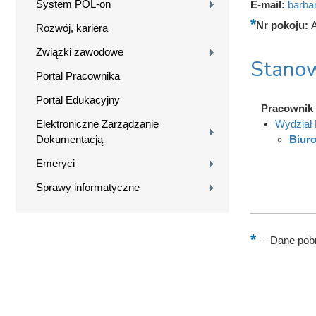
System POL-on
E-mail:
barba
Nr pokoju:
A
Rozwój, kariera
Związki zawodowe
Stanow
Portal Pracownika
Portal Edukacyjny
Pracownik
Elektroniczne Zarządzanie
Wydział
Dokumentacją
Biur
Emeryci
Sprawy informatyczne
–
Dane pobr