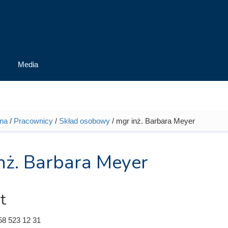
Media
wna
/
Pracownicy
/
Skład osobowy
/ mgr inż. Barbara Meyer
tutaj
nż. Barbara Meyer
t
58 523 12 31