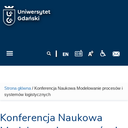
Przejdź do treści
Formularz
Szukaj
wyszukiwania
Strona główna
/ Konferencja Naukowa Modelowanie procesów i
Jesteś tutaj
systemów logistycznych
Konferencja Naukowa