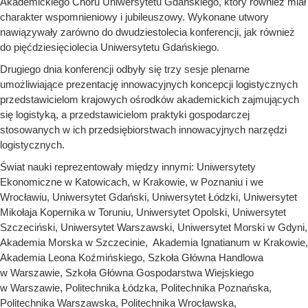
Akademickiego Chóru Uniwersytetu Gdańskiego, który również miał
charakter wspomnieniowy i jubileuszowy. Wykonane utwory
nawiązywały zarówno do dwudziestolecia konferencji, jak również
do pięćdziesięciolecia Uniwersytetu Gdańskiego.
Drugiego dnia konferencji odbyły się trzy sesje plenarne
umożliwiające prezentację innowacyjnych koncepcji logistycznych
przedstawicielom krajowych ośrodków akademickich zajmujących
się logistyką, a przedstawicielom praktyki gospodarczej
stosowanych w ich przedsiębiorstwach innowacyjnych narzędzi
logistycznych.
Świat nauki reprezentowały między innymi: Uniwersytety
Ekonomiczne w Katowicach, w Krakowie, w Poznaniu i we
Wrocławiu, Uniwersytet Gdański, Uniwersytet Łódzki, Uniwersytet
Mikołaja Kopernika w Toruniu, Uniwersytet Opolski, Uniwersytet
Szczeciński, Uniwersytet Warszawski, Uniwersytet Morski w Gdyni,
Akademia Morska w Szczecinie, Akademia Ignatianum w Krakowie,
Akademia Leona Koźmińskiego, Szkoła Główna Handlowa
w Warszawie, Szkoła Główna Gospodarstwa Wiejskiego
w Warszawie, Politechnika Łódzka, Politechnika Poznańska,
Politechnika Warszawska, Politechnika Wrocławska,