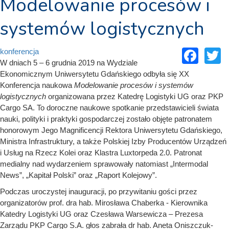
Modelowanie procesów i
systemów logistycznych
Fac
T
konferencja
W dniach 5 – 6 grudnia 2019 na Wydziale
Ekonomicznym Uniwersytetu Gdańskiego odbyła się XX
Konferencja naukowa
Modelowanie procesów i systemów
logistycznych
organizowana przez Katedrę Logistyki UG oraz PKP
Cargo SA. To doroczne naukowe spotkanie przedstawicieli świata
nauki, polityki i praktyki gospodarczej zostało objęte patronatem
honorowym Jego Magnificencji Rektora Uniwersytetu Gdańskiego,
Ministra Infrastruktury, a także Polskiej Izby Producentów Urządzeń
i Usług na Rzecz Kolei oraz Klastra Luxtorpeda 2.0. Patronat
medialny nad wydarzeniem sprawowały natomiast „Intermodal
News”, „Kapitał Polski” oraz „Raport Kolejowy”.
Podczas uroczystej inauguracji, po przywitaniu gości przez
organizatorów prof. dra hab. Mirosława Chaberka - Kierownika
Katedry Logistyki UG oraz Czesława Warsewicza – Prezesa
Zarządu PKP Cargo S.A. głos zabrała dr hab. Aneta Oniszczuk-