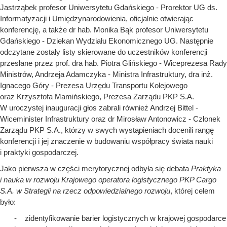
Jastrząbek profesor Uniwersytetu Gdańskiego - Prorektor UG ds.
Informatyzacji i Umiędzynarodowienia, oficjalnie otwierając
konferencję, a także dr hab. Monika Bąk profesor Uniwersytetu
Gdańskiego - Dziekan Wydziału Ekonomicznego UG. Następnie
odczytane zostały listy skierowane do uczestników konferencji
przesłane przez prof. dra hab. Piotra Glińskiego - Wiceprezesa Rady
Ministrów, Andrzeja Adamczyka - Ministra Infrastruktury, dra inż.
Ignacego Góry - Prezesa Urzędu Transportu Kolejowego
oraz Krzysztofa Mamińskiego, Prezesa Zarządu PKP S.A.
W uroczystej inauguracji głos zabrali również Andrzej Bittel -
Wiceminister Infrastruktury oraz dr Mirosław Antonowicz - Członek
Zarządu PKP S.A., którzy w swych wystąpieniach docenili rangę
konferencji i jej znaczenie w budowaniu współpracy świata nauki
i praktyki gospodarczej.
Jako pierwsza w części merytorycznej odbyła się debata
Praktyka
i nauka w rozwoju Krajowego operatora logistycznego PKP Cargo
S.A. w Strategii na rzecz odpowiedzialnego rozwoju
, której celem
było:
- zidentyfikowanie barier logistycznych w krajowej gospodarce