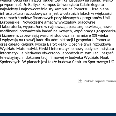
wiadomością dla naszych studentów i kandydatów na studia. Warto
przypomnieć, że Bałtycki Kampus Uniwersytetu Gdańskiego to
największy i najnowocześniejszy kampus na Pomorzu. Uczelniana
infrastruktura rozbudowywana jest w ostatnich latach w większości
w ramach środków finansowych pozyskiwanych z programów Unii
Europejskiej. Nowoczesne gmachy wydziałów, pracownie
i laboratoria, wyposażone w najnowszą aparaturę, otwierają nowe
możliwości prowadzenia badań naukowych, współpracy z gospodarką
i biznesem, zapewniają warunki studiowania na miarę XXI wieku
i wpływają na rozwój kadr dla administracji i gospodarki Pomorza
oraz całego Regionu Morza Bałtyckiego. Obecnie trwa rozbudowa
Wydziału Matematyki, Fizyki i Informatyki o nowy budynek Instytutu
Informatyki, a niedawno otworzono Laboratorium symulacji nagrań
telewizyjnych i dokumentacji filmowej w budynku Wydziału Nauk
Społecznych. W planach jest także budowa Centrum Sportowego UG.
Pokaż rejestr zmian