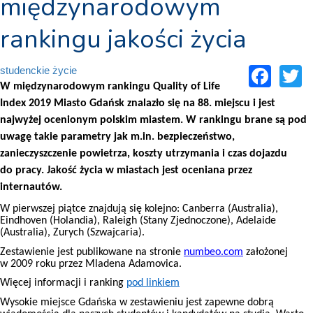
międzynarodowym
rankingu jakości życia
Fac
T
studenckie życie
W międzynarodowym rankingu Quality of Life
Index 2019 Miasto Gdańsk znalazło się na 88. miejscu i jest
najwyżej ocenionym polskim miastem. W rankingu brane są pod
uwagę takie parametry jak m.in. bezpieczeństwo,
zanieczyszczenie powietrza, koszty utrzymania i czas dojazdu
do pracy. Jakość życia w miastach jest oceniana przez
internautów.
W pierwszej piątce znajdują się kolejno: Canberra (Australia),
Eindhoven (Holandia), Raleigh (Stany Zjednoczone), Adelaide
(Australia), Zurych (Szwajcaria).
Zestawienie jest publikowane na stronie
numbeo.com
założonej
w 2009 roku przez Mladena Adamovica.
Więcej informacji i ranking
pod linkiem
Wysokie miejsce Gdańska w zestawieniu jest zapewne dobrą