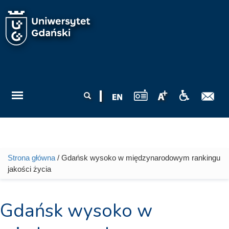
Przejdź do treści
Formularz
Szukaj
wyszukiwania
Strona główna
/ Gdańsk wysoko w międzynarodowym rankingu
Jesteś tutaj
jakości życia
Gdańsk wysoko w