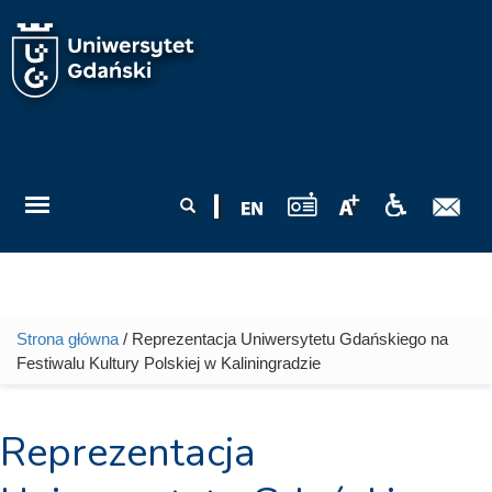
Przejdź do treści
Formularz
Szukaj
wyszukiwania
Strona główna
/ Reprezentacja Uniwersytetu Gdańskiego na
Jesteś tutaj
Festiwalu Kultury Polskiej w Kaliningradzie
Reprezentacja