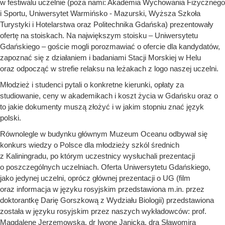
w festiwalu uczelnie (poza nami: Akademia Wychowania Fizycznego
i Sportu, Uniwersytet Warmińsko - Mazurski, Wyższa Szkoła
Turystyki i Hotelarstwa oraz Politechnika Gdańska) prezentowały
ofertę na stoiskach. Na największym stoisku
–
Uniwersytetu
Gdańskiego – goście mogli porozmawiać o ofercie dla kandydatów,
zapoznać się z działaniem i badaniami Stacji Morskiej w Helu
oraz odpocząć w strefie relaksu na leżakach z logo naszej uczelni.
Młodzież i studenci pytali o konkretne kierunki, opłaty za
studiowanie, ceny w akademikach i koszt życia w Gdańsku oraz o
to jakie dokumenty muszą złożyć i w jakim stopniu znać język
polski.
Równolegle w budynku głównym Muzeum Oceanu odbywał się
konkurs wiedzy o Polsce dla młodzieży szkól średnich
z Kaliningradu, po którym uczestnicy wysłuchali prezentacji
o poszczególnych uczelniach. Oferta Uniwersytetu Gdańskiego,
jako jedynej uczelni, oprócz głównej prezentacji o UG (film
oraz informacja w języku rosyjskim przedstawiona m.in. przez
doktorantkę Darię Gorszkową z Wydziału Biologii) przedstawiona
została w języku rosyjskim przez naszych wykładowców: prof.
Magdalenę Jerzemowską, dr Iwonę Janicką, dra Sławomira