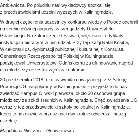
Antkiewicza. Po południu nasi wykładowcy spotkali się
z przedstawicielami uczelni wyższych w Kaliningradzie.
W drugiej części dnia uczestnicy konkursu wiedzy o Polsce odebrali
na scenie głównej nagrody, w tym gadżety Uniwersytetu
Gdańskiego. Na zakończenie festiwalu, wręczono certyfikaty
instytucjom biorącym w nim udział. Przy tej okazji Rafał Kosiba,
Wicekonsul ds. dyplomacji publicznej i kulturalnej z Konsulatu
Generalnego Rzeczypospolitej Polskiej w Kaliningradzie,
podziękował Uniwersytetowi Gdańskiemu za ufundowanie nagród
dla młodzieży uczestniczącej w konkursie.
30 października 2018 roku, w wyniku nawiązanej przez Sekcję
Promocji UG, współpracy w Kaliningradzie – przyjedzie do nas
zwiedzać Kampus Oliwski pierwsza, około 30 osobowa grupa
młodzieży ze szkół średnich w Kaliningradzie. Chęć zwiedzenia UG
wyraziły też przedstawicielki szkoły policealnej w Kaliningradzie,
której to uczniowie w przeszłości dwukrotnie odwiedzali naszą
uczelnię.
Magdalena Nieczuja – Goniszewska