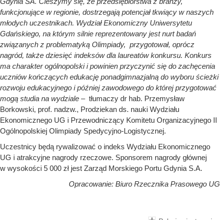
Gdynia SA. Cieszymy się, że przedsiębiorstwa z branży,
funkcjonujące w regionie, dostrzegają potencjał tkwiący w naszych
młodych uczestnikach. Wydział Ekonomiczny Uniwersytetu
Gdańskiego, na którym silnie reprezentowany jest nurt badań
związanych z problematyką Olimpiady, przygotował, oprócz
nagród, także dziesięć indeksów dla laureatów konkursu. Konkurs
ma charakter ogólnopolski i powinien przyczynić się do zachęcenia
uczniów kończących edukację ponadgimnazjalną do wyboru ścieżki
rozwoju edukacyjnego i później zawodowego do której przygotować
mogą studia na wydziale
– tłumaczy dr hab. Przemysław
Borkowski, prof. nadzw., Prodziekan ds. nauki Wydziału
Ekonomicznego UG i Przewodniczący Komitetu Organizacyjnego II
Ogólnopolskiej Olimpiady Spedycyjno-Logistycznej.
Uczestnicy będą rywalizować o indeks Wydziału Ekonomicznego
UG i atrakcyjne nagrody rzeczowe. Sponsorem nagrody głównej
w wysokości 5 000 zł jest Zarząd Morskiego Portu Gdynia S.A.
Opracowanie: Biuro Rzecznika Prasowego UG