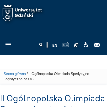
Przejdź do treści
Formularz
Szukaj
wyszukiwania
Strona główna
/ II Ogólnopolska Olimpiada Spedycyjno-
Jesteś tutaj
Logistyczna na UG
II Ogólnopolska Olimpiada