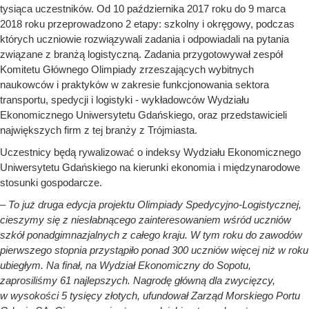
tysiąca uczestników. Od 10 października 2017 roku do 9 marca
2018 roku przeprowadzono 2 etapy: szkolny i okręgowy, podczas
których uczniowie rozwiązywali zadania i odpowiadali na pytania
związane z branżą logistyczną. Zadania przygotowywał zespół
Komitetu Głównego Olimpiady zrzeszających wybitnych
naukowców i praktyków w zakresie funkcjonowania sektora
transportu, spedycji i logistyki - wykładowców Wydziału
Ekonomicznego Uniwersytetu Gdańskiego, oraz przedstawicieli
największych firm z tej branży z Trójmiasta.
Uczestnicy będą rywalizować o indeksy Wydziału Ekonomicznego
Uniwersytetu Gdańskiego na kierunki ekonomia i międzynarodowe
stosunki gospodarcze.
–
To już druga edycja projektu Olimpiady Spedycyjno-Logistycznej,
cieszymy się z niesłabnącego zainteresowaniem wśród uczniów
szkół ponadgimnazjalnych z całego kraju. W tym roku do zawodów
pierwszego stopnia przystąpiło ponad 300 uczniów więcej niż w roku
ubiegłym. Na finał, na Wydział Ekonomiczny do Sopotu,
zaprosiliśmy 61 najlepszych. Nagrodę główną dla zwycięzcy,
w wysokości 5 tysięcy złotych, ufundował Zarząd Morskiego Portu