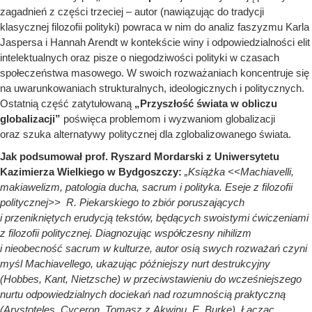
zagadnień z części trzeciej – autor (nawiązując do tradycji
klasycznej filozofii polityki) powraca w nim do analiz faszyzmu Karla
Jaspersa i Hannah Arendt w kontekście winy i odpowiedzialności elit
intelektualnych oraz pisze o niegodziwości polityki w czasach
społeczeństwa masowego. W swoich rozważaniach koncentruje się
na uwarunkowaniach strukturalnych, ideologicznych i politycznych.
Ostatnią część zatytułowaną
„Przyszłość świata w obliczu
globalizacji”
poświęca problemom i wyzwaniom globalizacji
oraz szuka alternatywy politycznej dla zglobalizowanego świata.
Jak podsumował prof. Ryszard Mordarski z Uniwersytetu
Kazimierza Wielkiego w Bydgoszczy:
„Książka <<Machiavelli,
makiawelizm, patologia ducha, sacrum i polityka. Eseje z filozofii
politycznej>> R. Piekarskiego to zbiór poruszających
i przenikniętych erudycją tekstów, będących swoistymi ćwiczeniami
z filozofii politycznej. Diagnozując współczesny nihilizm
i nieobecność sacrum w kulturze, autor osią swych rozważań czyni
myśl Machiavellego, ukazując późniejszy nurt destrukcyjny
(Hobbes, Kant, Nietzsche) w przeciwstawieniu do wcześniejszego
nurtu odpowiedzialnych dociekań nad rozumnością praktyczną
(Arystoteles, Cyceron, Tomasz z Akwinu, E. Burke). Łącząc