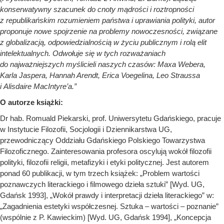
konserwatywny szacunek do cnoty mądrości i roztropności
z republikańskim rozumieniem państwa i uprawiania polityki, autor
proponuje nowe spojrzenie na problemy nowoczesności, związane
z globalizacją, odpowiedzialnością w życiu publicznym i rolą elit
intelektualnych. Odwołuje się w tych rozważaniach
do najważniejszych myślicieli naszych czasów: Maxa Webera,
Karla Jaspera, Hannah Arendt, Erica Voegelina, Leo Straussa
i Alisdaire MacIntyre’a.”
O autorze książki:
Dr hab. Romuald Piekarski, prof. Uniwersytetu Gdańskiego, pracuje
w Instytucie Filozofii, Socjologii i Dziennikarstwa UG,
przewodniczący Oddziału Gdańskiego Polskiego Towarzystwa
Filozoficznego. Zainteresowania profesora oscylują wokół filozofii
polityki, filozofii religii, metafizyki i etyki politycznej. Jest autorem
ponad 60 publikacji, w tym trzech książek: „Problem wartości
poznawczych literackiego i filmowego dzieła sztuki” [Wyd. UG,
Gdańsk 1993], „Wokół prawdy i interpretacji dzieła literackiego” w:
„Zagadnienia estetyki współczesnej. Sztuka – wartości – poznanie”
(wspólnie z P. Kawieckim) [Wyd. UG, Gdańsk 1994], „Koncepcja