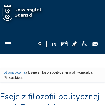
Przejdź do treści
Formularz
Szukaj
wyszukiwania
Strona główna
/ Eseje z filozofii politycznej prof. Romualda
Jesteś tutaj
Piekarskiego
Eseje z filozofii politycznej