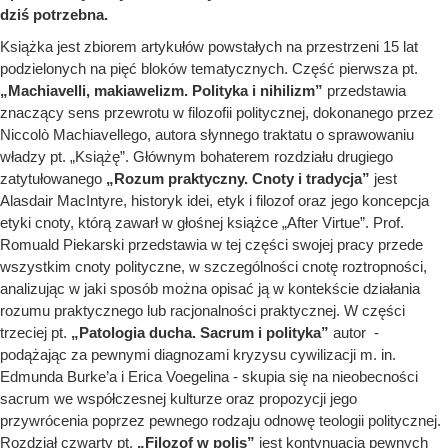
dziś potrzebna.
Książka jest zbiorem artykułów powstałych na przestrzeni 15 lat
podzielonych na pięć bloków tematycznych. Część pierwsza pt.
„Machiavelli, makiawelizm. Polityka i nihilizm”
przedstawia
znaczący sens przewrotu w filozofii politycznej, dokonanego przez
Niccolò Machiavellego, autora słynnego traktatu o sprawowaniu
władzy pt. „Książę”. Głównym bohaterem rozdziału drugiego
zatytułowanego
„Rozum praktyczny. Cnoty i tradycja”
jest
Alasdair MacIntyre, historyk idei, etyk i filozof oraz jego koncepcja
etyki cnoty, którą zawarł w głośnej książce „After Virtue”. Prof.
Romuald Piekarski przedstawia w tej części swojej pracy przede
wszystkim cnoty polityczne, w szczególności cnotę roztropności,
analizując w jaki sposób można opisać ją w kontekście działania
rozumu praktycznego lub racjonalności praktycznej. W części
trzeciej pt.
„Patologia ducha. Sacrum i polityka”
autor -
podążając za pewnymi diagnozami kryzysu cywilizacji m. in.
Edmunda Burke’a i Erica Voegelina - skupia się na nieobecności
sacrum we współczesnej kulturze oraz propozycji jego
przywrócenia poprzez pewnego rodzaju odnowę teologii politycznej.
Rozdział czwarty pt.
„Filozof w polis”
jest kontynuacją pewnych