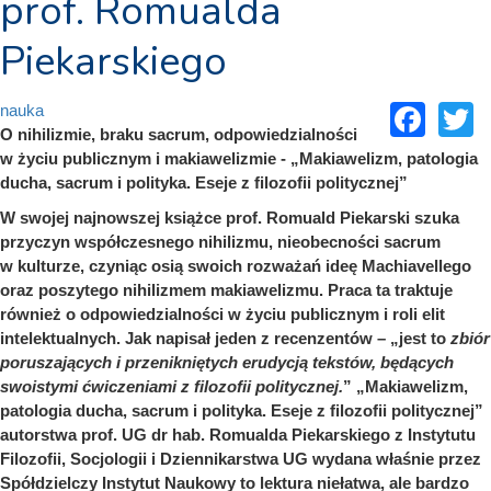
prof. Romualda
Piekarskiego
Fac
T
nauka
O nihilizmie, braku sacrum, odpowiedzialności
w życiu publicznym i makiawelizmie -
„Makiawelizm, patologia
ducha, sacrum i polityka. Eseje z filozofii politycznej”
W swojej najnowszej książce prof. Romuald Piekarski szuka
przyczyn współczesnego nihilizmu, nieobecności sacrum
w kulturze, czyniąc osią swoich rozważań ideę Machiavellego
oraz poszytego nihilizmem makiawelizmu. Praca ta traktuje
również o odpowiedzialności w życiu publicznym i roli elit
intelektualnych. Jak napisał jeden z recenzentów – „jest to
zbiór
poruszających i przenikniętych erudycją tekstów, będących
swoistymi ćwiczeniami z filozofii politycznej.
” „Makiawelizm,
patologia ducha, sacrum i polityka. Eseje z filozofii politycznej”
autorstwa prof. UG dr hab. Romualda Piekarskiego z Instytutu
Filozofii, Socjologii i Dziennikarstwa UG wydana właśnie przez
Spółdzielczy Instytut Naukowy to lektura niełatwa, ale bardzo