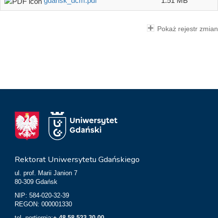
gdansk_dcm.pdf
1.51 MB
Pokaż rejestr zmian
Rektorat Uniwersytetu Gdańskiego
ul. prof. Marii Janion 7
80-309 Gdańsk
NIP: 584-020-32-39
REGON: 000001330
tel. portiernia:
+ 48 58 523 30 00