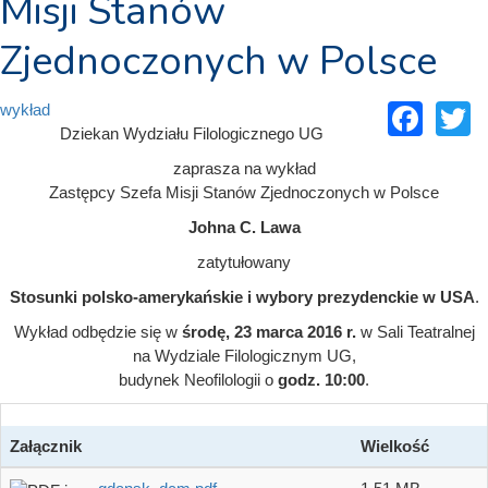
Misji Stanów
Zjednoczonych w Polsce
Fac
T
wykład
Dziekan Wydziału Filologicznego UG
zaprasza na wykład
Zastępcy Szefa Misji Stanów Zjednoczonych w Polsce
Johna C. Lawa
zatytułowany
Stosunki polsko-amerykańskie i wybory prezydenckie w USA
.
Wykład odbędzie się w
środę, 23 marca 2016 r.
w Sali Teatralnej
na Wydziale Filologicznym UG,
budynek Neofilologii o
godz. 10:00
.
Załącznik
Wielkość