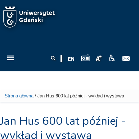
Przejdź do treści
Formularz
Szukaj
wyszukiwania
Strona główna
/ Jan Hus 600 lat później - wykład i wystawa
Jesteś tutaj
Jan Hus 600 lat później -
wykład i wystawa