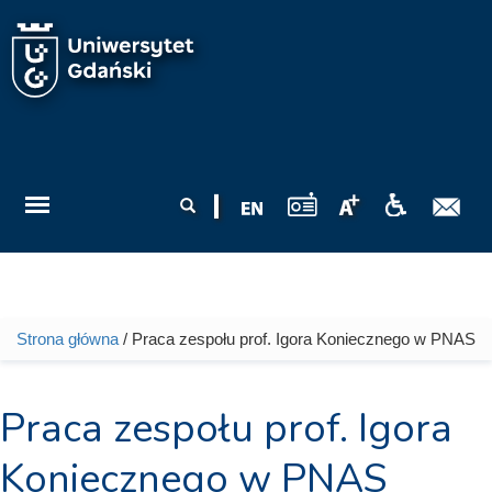
Przejdź do treści
Formularz
Szukaj
wyszukiwania
Strona główna
/ Praca zespołu prof. Igora Koniecznego w PNAS
Jesteś tutaj
Praca zespołu prof. Igora
Koniecznego w PNAS