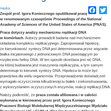
Fac
T
nauka
Zespół prof. Igora Koniecznego opublikował pracę
w renomowanym czasopiśmie
Proceedings of the National
Academy of Sciences
of the United States of America (PNAS).
Praca dotyczy analizy mechanizmu replikacji DNA
w komórkach
. Autorzy prowadzili badania nad mechanizmem
składania kompleksu replikacyjnego. Zaproponowali hipotezę,
że kierunkowość syntezy DNA jest determinowana przez wiązanie
białka inicjatorowego z jednoniciowym DNA powstającym po
rozpleceniu helisy DNA. W ten sposób określana jest nić DNA,
na której budowana jest maszyneria replikacyjna, a tym samym
determinuje to kierunek syntezy DNA. Hipoteza ta może być
prawdziwa dla wielu organizmów. Przeprowadzenie doświadczeń
wymagało oczyszczenia kilkudziesięciu białek i zrekonstruowania,
z wykorzystaniem oczyszczonych enzymów, reakcji replikacji DNA.
Należy podkreślić, że
praca została afiliowana i w całości
wykonana w kierowanej przez prof. Igora Koniecznego
Pracowni Biologii Molekularnej Międzyuczelnianego Wydziału