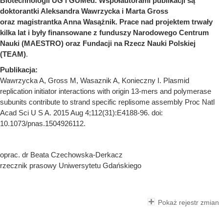
Biotechnologii UG i GUMed. Współautorami publikacji są
doktorantki Aleksandra Wawrzycka i Marta Gross
oraz magistrantka Anna Wasążnik. Prace nad projektem trwały
kilka lat i były finansowane z funduszy Narodowego Centrum
Nauki (MAESTRO) oraz Fundacji na Rzecz Nauki Polskiej
(TEAM)
.
Publikacja:
Wawrzycka A, Gross M, Wasaznik A, Konieczny I. Plasmid
replication initiator interactions with origin 13-mers and polymerase
subunits contribute to strand specific replisome assembly Proc Natl
Acad Sci U S A. 2015 Aug 4;112(31):E4188-96. doi:
10.1073/pnas.1504926112.
oprac. dr Beata Czechowska-Derkacz
rzecznik prasowy Uniwersytetu Gdańskiego
Pokaż rejestr zmian