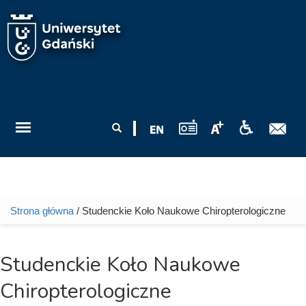
Przejdź do treści
Formularz
Szukaj
wyszukiwania
Strona główna
/ Studenckie Koło Naukowe Chiropterologiczne
Jesteś tutaj
Studenckie Koło Naukowe
Chiropterologiczne