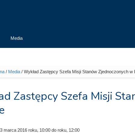
Media
wna
/
Media
/ Wykład Zastępcy Szefa Misji Stanów Zjednoczonych w 
tutaj
d Zastępcy Szefa Misji St
e
23 marca 2016
roku, 10:00
do
roku, 12:00