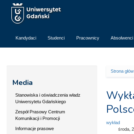
Przejdź do treści
Kandydaci
Studenci
Pracownicy
Absolwenci
Strona głó
Jesteś 
Media
Wykła
Stanowiska i oświadczenia władz
Uniwersytetu Gdańskiego
Polsc
Zespół Prasowy Centrum
Komunikacji i Promocji
wykład
Informacje prasowe
środa, 