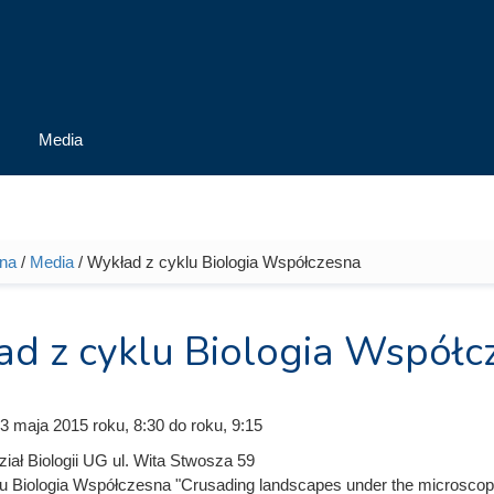
Media
wna
/
Media
/ Wykład z cyklu Biologia Współczesna
tutaj
d z cyklu Biologia Współc
13 maja 2015
roku, 8:30
do
roku, 9:15
iał Biologii UG ul. Wita Stwosza 59
u Biologia Współczesna "Crusading landscapes under the microscope: