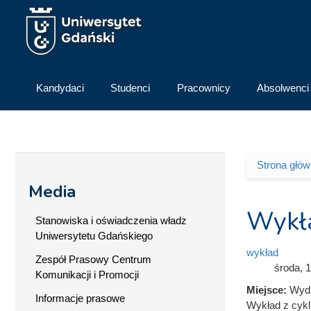
Przejdź do treści
Kandydaci
Studenci
Pracownicy
Absolwenci
Strona głó
Jesteś 
Media
Wykła
Stanowiska i oświadczenia władz
Uniwersytetu Gdańskiego
wykład
Zespół Prasowy Centrum
środa, 
Komunikacji i Promocji
Miejsce:
Wydz
Informacje prasowe
Wykład z cykl