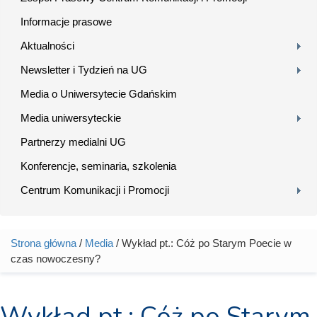
Informacje prasowe
Aktualności
Newsletter i Tydzień na UG
Media o Uniwersytecie Gdańskim
Media uniwersyteckie
Partnerzy medialni UG
Konferencje, seminaria, szkolenia
Centrum Komunikacji i Promocji
Strona główna
/
Media
/ Wykład pt.: Cóż po Starym Poecie w
Jesteś tutaj
czas nowoczesny?
Wykład pt.: Cóż po Starym