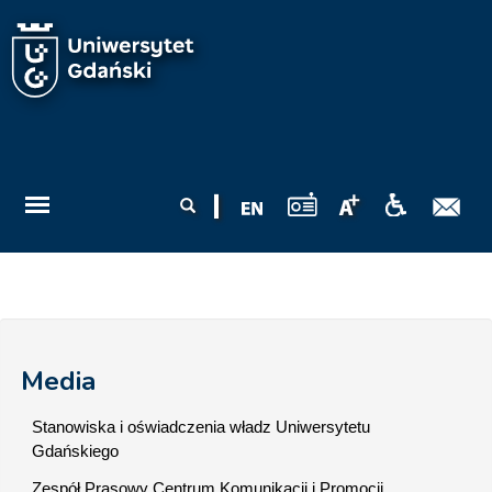
Przejdź do treści
Formularz
Szukaj
wyszukiwania
Media
Stanowiska i oświadczenia władz Uniwersytetu
Gdańskiego
Zespół Prasowy Centrum Komunikacji i Promocji