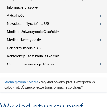
Informacje prasowe
Aktualności
Newsletter i Tydzień na UG
Media o Uniwersytecie Gdańskim
Media uniwersyteckie
Partnerzy medialni UG
Konferencje, seminaria, szkolenia
Centrum Komunikacji i Promocji
Strona główna
/
Media
/ Wykład otwarty prof. Grzegorza W.
Jesteś tutaj
Kołodki pt. „Ćwierćwiecze transformacji i co dalej?”
Wykład otwarty prof.