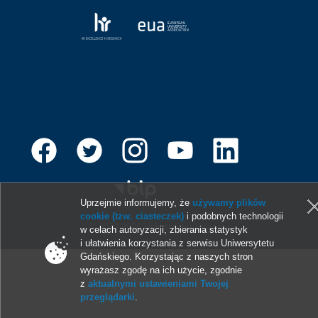
Uprzejmie informujemy, że
używamy plików
cookie (tzw. ciasteczek)
i podobnych technologii
© 2013-2026 Uniwersytet Gdański
w celach autoryzacji, zbierania statystyk
i ułatwienia korzystania z serwisu Uniwersytetu
Gdańskiego. Korzystając z naszych stron
wyrażasz zgodę na ich użycie, zgodnie
z
aktualnymi ustawieniami Twojej
przeglądarki
.