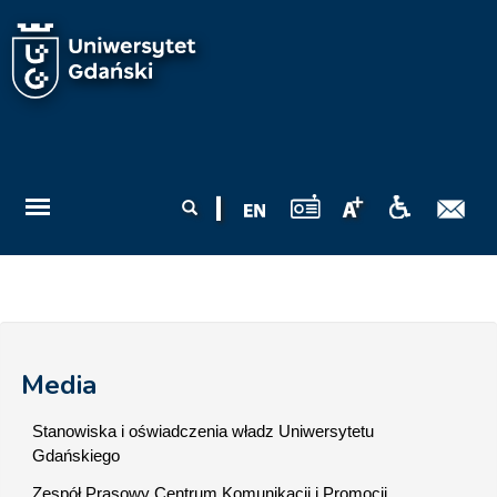
Przejdź do treści
Formularz
Szukaj
wyszukiwania
Media
Stanowiska i oświadczenia władz Uniwersytetu
Gdańskiego
Zespół Prasowy Centrum Komunikacji i Promocji