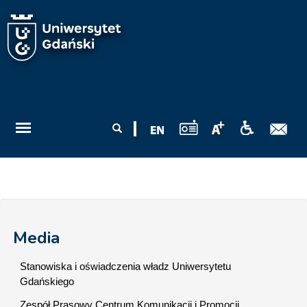
Przejdź do treści
Formularz
Szukaj
wyszukiwania
Media
Stanowiska i oświadczenia władz Uniwersytetu
Gdańskiego
Zespół Prasowy Centrum Komunikacji i Promocji