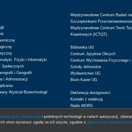
Międzynarodowe Centrum Badań n
Szczepionkami Przeciwnowotworow
gii
Międzynarodowe Centrum Teorii Tec
ii
Kwantowych (ICTQT)
nomiczny
ogiczny
Biblioteka UG
oryczny
Centrum Języków Obcych
atyki, Fizyki i Informatyki
Centrum Wychowania Fizycznego i 
k Społecznych
Szkoły doktorskie
ografii i Geografii
Wydawnictwo UG
 i Administracji
Biuro Karier UG
ądzania
iany Wydział Biotechnologii
Deklaracja dostępności
Kontakt z redakcją
Radio MORS
okie (tzw. ciasteczek)
i podobnych technologii w celach autoryzacji, zbieran
ch stron wyrażasz zgodę na ich użycie, zgodnie z
aktualnymi ustawieniami
© 2013-2026 Uniwersytet Gdański