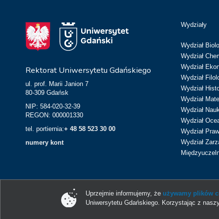
Wydziały
Wydział Biolo
Wydział Chem
Wydział Eko
Rektorat Uniwersytetu Gdańskiego
Wydział Filol
ul. prof. Marii Janion 7
Wydział Hist
80-309 Gdańsk
Wydział Matem
NIP: 584-020-32-39
Wydział Nau
REGON: 000001330
Wydział Ocean
tel. portiernia:
+ 48 58 523 30 00
Wydział Prawa
Wydział Zarz
numery kont
Międzyuczeln
Uprzejmie informujemy, że
używamy plików co
Uniwersytetu Gdańskiego. Korzystając z naszy