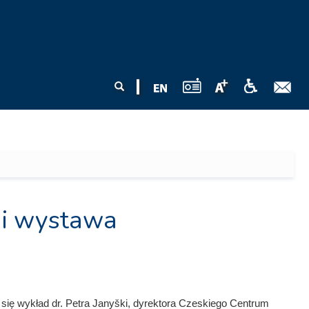
Formularz
Szukaj
wyszukiwania
d i wystawa
się wykład dr. Petra Janyški, dyrektora Czeskiego Centrum