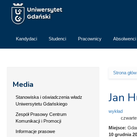
Przejdź do treści
Kandydaci
Studenci
Pracownicy
Absolwenci
Strona głó
Jesteś 
Media
Jan H
Stanowiska i oświadczenia władz
Uniwersytetu Gdańskiego
wykład
Zespół Prasowy Centrum
czwarte
Komunikacji i Promocji
Miejsce:
Gdań
Informacje prasowe
10 grudnia 20