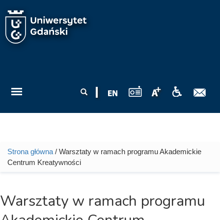
Przejdź do treści
Formularz
Szukaj
wyszukiwania
Strona główna
/ Warsztaty w ramach programu Akademickie
Jesteś tutaj
Centrum Kreatywności
Warsztaty w ramach programu