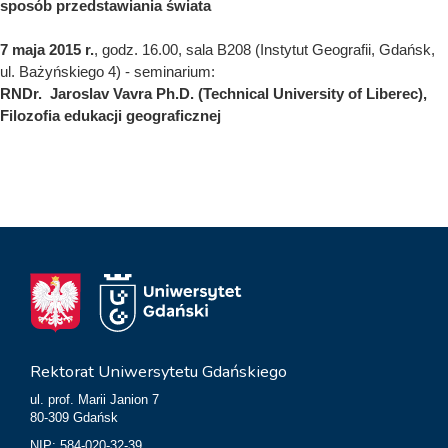
sposób przedstawiania świata
7 maja 2015 r.
, godz. 16.00, sala B208 (Instytut Geografii, Gdańsk,
ul. Bażyńskiego 4) - seminarium:
RNDr. Jaroslav Vavra Ph.D. (Technical University of Liberec),
Filozofia edukacji geograficznej
Rektorat Uniwersytetu Gdańskiego
ul. prof. Marii Janion 7
80-309 Gdańsk
NIP: 584-020-32-39