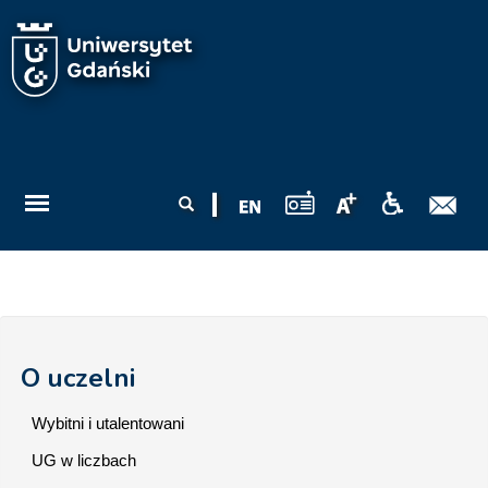
Przejdź do treści
Formularz
Szukaj
wyszukiwania
O uczelni
Wybitni i utalentowani
UG w liczbach