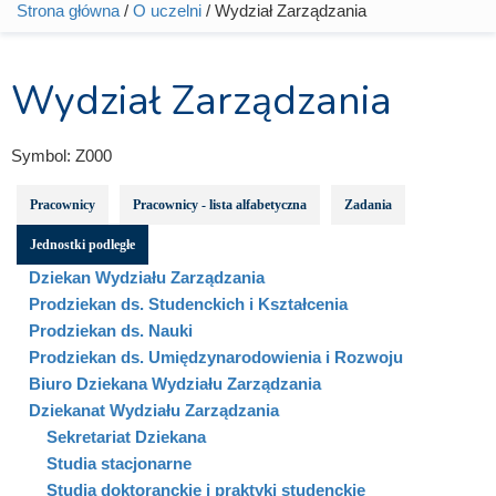
Strona główna
/
O uczelni
/ Wydział Zarządzania
Jesteś tutaj
Wydział Zarządzania
Symbol:
Z000
Pracownicy
Pracownicy - lista alfabetyczna
Zadania
Jednostki podległe
Dziekan Wydziału Zarządzania
Prodziekan ds. Studenckich i Kształcenia
Prodziekan ds. Nauki
Prodziekan ds. Umiędzynarodowienia i Rozwoju
Biuro Dziekana Wydziału Zarządzania
Dziekanat Wydziału Zarządzania
Sekretariat Dziekana
Studia stacjonarne
Studia doktoranckie i praktyki studenckie