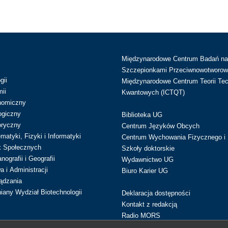
Międzynarodowe Centrum Badań n
Szczepionkami Przeciwnowotworow
gii
Międzynarodowe Centrum Teorii Tec
ii
Kwantowych (ICTQT)
nomiczny
ogiczny
Biblioteka UG
oryczny
Centrum Języków Obcych
atyki, Fizyki i Informatyki
Centrum Wychowania Fizycznego i 
k Społecznych
Szkoły doktorskie
ografii i Geografii
Wydawnictwo UG
 i Administracji
Biuro Karier UG
ądzania
iany Wydział Biotechnologii
Deklaracja dostępności
Kontakt z redakcją
Radio MORS