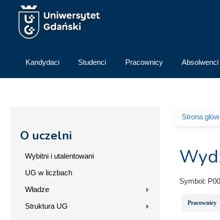
Przejdź do treści
Kandydaci
Studenci
Pracownicy
Absolwenci
Strona głó
Jesteś 
O uczelni
Wydz
Wybitni i utalentowani
UG w liczbach
Symbol:
P00
Władze
Pracownicy
Struktura UG