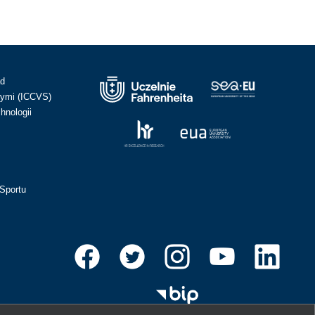
ad
ymi (ICCVS)
hnologii
Sportu