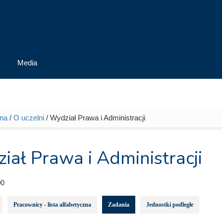
Media
wna
/
O uczelni
/ Wydział Prawa i Administracji
tutaj
iał Prawa i Administracji
0
Pracownicy - lista alfabetyczna
Zadania
Jednostki podległe