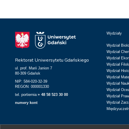
Wydziały
Wydział Biolo
Wydział Chem
Wydział Eko
Rektorat Uniwersytetu Gdańskiego
Wydział Filol
ul. prof. Marii Janion 7
Wydział Hist
80-309 Gdańsk
Wydział Matem
NIP: 584-020-32-39
Wydział Nau
REGON: 000001330
Wydział Ocean
tel. portiernia:
+ 48 58 523 30 00
Wydział Prawa
Wydział Zarz
numery kont
Międzyuczeln