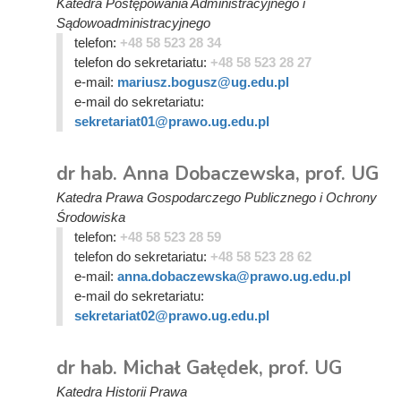
Katedra Postępowania Administracyjnego i
Sądowoadministracyjnego
telefon:
+48 58 523 28 34
telefon do sekretariatu:
+48 58 523 28 27
e-mail:
mariusz.bogusz@ug.edu.pl
e-mail do sekretariatu:
sekretariat01@prawo.ug.edu.pl
dr hab. Anna Dobaczewska, prof. UG
Katedra Prawa Gospodarczego Publicznego i Ochrony
Środowiska
telefon:
+48 58 523 28 59
telefon do sekretariatu:
+48 58 523 28 62
e-mail:
anna.dobaczewska@prawo.ug.edu.pl
e-mail do sekretariatu:
sekretariat02@prawo.ug.edu.pl
dr hab. Michał Gałędek, prof. UG
Katedra Historii Prawa