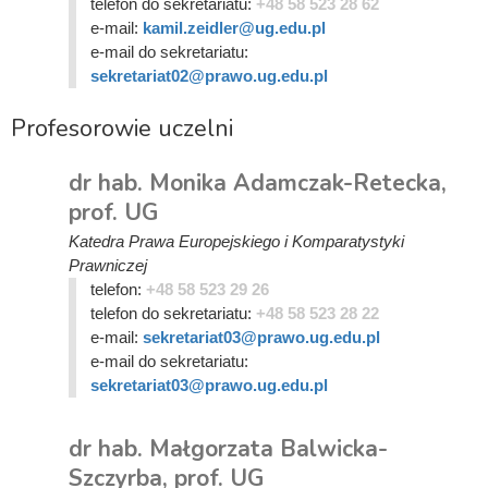
telefon do sekretariatu:
+48 58 523 28 62
e-mail:
kamil.zeidler@ug.edu.pl
e-mail do sekretariatu:
sekretariat02@prawo.ug.edu.pl
Profesorowie uczelni
dr hab. Monika Adamczak-Retecka,
prof. UG
Katedra Prawa Europejskiego i Komparatystyki
Prawniczej
telefon:
+48 58 523 29 26
telefon do sekretariatu:
+48 58 523 28 22
e-mail:
sekretariat03@prawo.ug.edu.pl
e-mail do sekretariatu:
sekretariat03@prawo.ug.edu.pl
dr hab. Małgorzata Balwicka-
Szczyrba, prof. UG