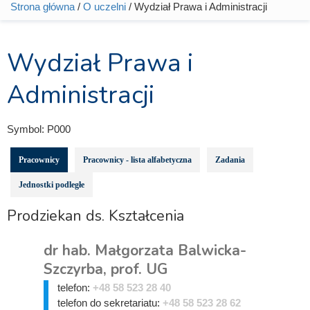
Strona główna
/
O uczelni
/ Wydział Prawa i Administracji
Jesteś tutaj
Wydział Prawa i
Administracji
Symbol:
P000
Pracownicy
Pracownicy - lista alfabetyczna
Zadania
Jednostki podległe
Prodziekan ds. Kształcenia
dr hab. Małgorzata Balwicka-
Szczyrba, prof. UG
telefon:
+48 58 523 28 40
telefon do sekretariatu:
+48 58 523 28 62