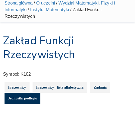
Strona główna
/
O uczelni
/
Wydział Matematyki, Fizyki i
Jesteś tutaj
Informatyki
/
Instytut Matematyki
/ Zakład Funkcji
Rzeczywistych
Zakład Funkcji
Rzeczywistych
Symbol:
K102
Pracownicy
Pracownicy - lista alfabetyczna
Zadania
Jednostki podległe