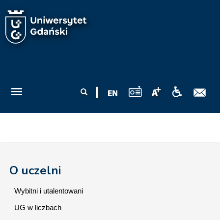
Przejdź do treści
Formularz
Szukaj
wyszukiwania
O uczelni
Wybitni i utalentowani
UG w liczbach