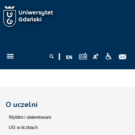
Przejdź do treści
Formularz
Szukaj
wyszukiwania
O uczelni
Wybitni i utalentowani
UG w liczbach