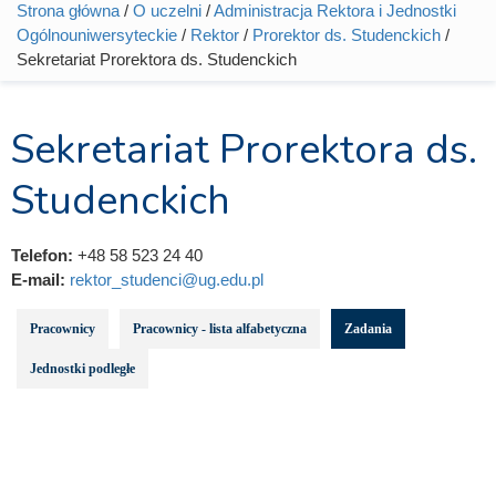
Strona główna
/
O uczelni
/
Administracja Rektora i Jednostki
Jesteś tutaj
Ogólnouniwersyteckie
/
Rektor
/
Prorektor ds. Studenckich
/
Sekretariat Prorektora ds. Studenckich
Sekretariat Prorektora ds.
Studenckich
Telefon:
+48 58 523 24 40
E-mail:
rektor_studenci@ug.edu.pl
Pracownicy
Pracownicy - lista alfabetyczna
Zadania
Jednostki podległe