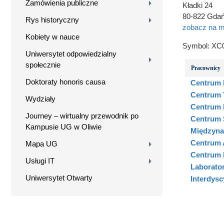
Zamówienia publiczne
Kładki 24
80-822 Gda
Rys historyczny
zobacz na m
Kobiety w nauce
Symbol:
XC
Uniwersytet odpowiedzialny
społecznie
Pracownicy
Doktoraty honoris causa
Centrum 
Centrum 
Wydziały
Centrum 
Journey – wirtualny przewodnik po
Centrum 
Kampusie UG w Oliwie
Międzyna
Centrum 
Mapa UG
Centrum 
Usługi IT
Laborato
Uniwersytet Otwarty
Interdysc