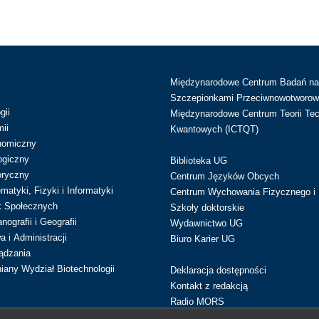
Międzynarodowe Centrum Badań n
Szczepionkami Przeciwnowotworow
gii
Międzynarodowe Centrum Teorii Tec
ii
Kwantowych (ICTQT)
nomiczny
ogiczny
Biblioteka UG
oryczny
Centrum Języków Obcych
atyki, Fizyki i Informatyki
Centrum Wychowania Fizycznego i 
k Społecznych
Szkoły doktorskie
ografii i Geografii
Wydawnictwo UG
 i Administracji
Biuro Karier UG
ądzania
iany Wydział Biotechnologii
Deklaracja dostępności
Kontakt z redakcją
Radio MORS