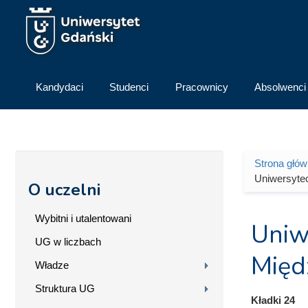
Przejdź do treści
Kandydaci
Studenci
Pracownicy
Absolwenci
Strona głó
Jesteś 
Uniwersyte
O uczelni
Wybitni i utalentowani
Uniw
UG w liczbach
Międ
Władze
Struktura UG
Kładki 24