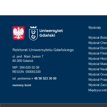
Wydziały
Wydział Biolo
Wydział Chem
Wydział Eko
Rektorat Uniwersytetu Gdańskiego
Wydział Filol
ul. prof. Marii Janion 7
Wydział Hist
80-309 Gdańsk
Wydział Matem
NIP: 584-020-32-39
Wydział Nau
REGON: 000001330
Wydział Ocean
tel. portiernia:
+ 48 58 523 30 00
Wydział Prawa
Wydział Zarz
numery kont
Międzyuczeln