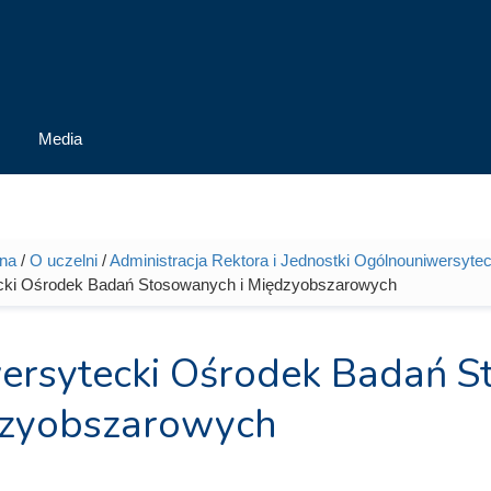
Media
wna
/
O uczelni
/
Administracja Rektora i Jednostki Ogólnouniwersytec
tutaj
cki Ośrodek Badań Stosowanych i Międzyobszarowych
ersytecki Ośrodek Badań S
zyobszarowych