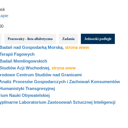
ńsk
apie
00
Pracownicy - lista alfabetyczna
Zadania
Jednostki podległe
Badań nad Gospodarką Morską
,
strona www
Terapii Fagowych
Badań Memlingowskich
Studiów Azji Wschodniej
,
strona www
rodowe Centrum Studiów nad Granicami
Analiz Procesów Gospodarczych i Zachowań Konsumentów
Humanistyki Transgresyjnej
rium Nauki Obywatelskiej
yplinarne Laboratorium Zastosowań Sztucznej Inteligencji