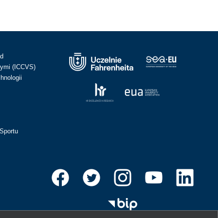
ad
ymi (ICCVS)
hnologii
Sportu