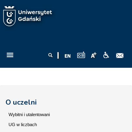
Przejdź do treści
Formularz
Szukaj
wyszukiwania
O uczelni
Wybitni i utalentowani
UG w liczbach