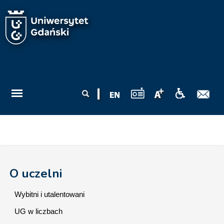
Przejdź do treści
Formularz
Szukaj
wyszukiwania
O uczelni
Wybitni i utalentowani
UG w liczbach