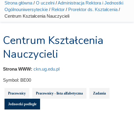
Strona główna
/
O uczelni
/
Administracja Rektora i Jednostki
Jesteś tutaj
Ogólnouniwersyteckie
/
Rektor
/
Prorektor ds. Kształcenia
/
Centrum Kształcenia Nauczycieli
Centrum Kształcenia
Nauczycieli
Strona WWW:
ckn.ug.edu.pl
Symbol:
BE00
Pracownicy
Pracownicy - lista alfabetyczna
Zadania
Jednostki podległe