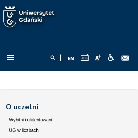
Przejdź do treści
Formularz
Szukaj
wyszukiwania
O uczelni
Wybitni i utalentowani
UG w liczbach