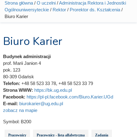
Strona główna
/
O uczelni
/
Administracja Rektora i Jednostki
Jesteś tutaj
Ogólnouniwersyteckie
/
Rektor
/
Prorektor ds. Kształcenia
/
Biuro Karier
Biuro Karier
Budynek administracji
prof. Marii Janion 4
pok. 123
80-309 Gdańsk
Telefon:
+48 58 523 33 78, +48 58 523 33 79
Strona WWW:
https://bk.ug.edu.pl
Facebook:
https://pl-pl.facebook.com/Biuro.Karier.UGd
E-mail:
biurokarier@ug.edu.pl
zobacz na mapie
Symbol:
B200
Pracownicy
Pracownicy - lista alfabetyczna
Zadania