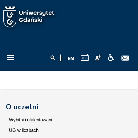
Przejdź do treści
Formularz
Szukaj
wyszukiwania
O uczelni
Wybitni i utalentowani
UG w liczbach