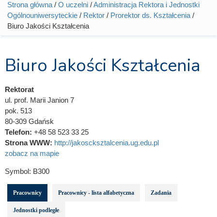
Strona główna
/
O uczelni
/
Administracja Rektora i Jednostki
Jesteś tutaj
Ogólnouniwersyteckie
/
Rektor
/
Prorektor ds. Kształcenia
/
Biuro Jakości Kształcenia
Biuro Jakości Kształcenia
Rektorat
ul. prof. Marii Janion 7
pok. 513
80-309 Gdańsk
Telefon:
+48 58 523 33 25
Strona WWW:
http://jakoscksztalcenia.ug.edu.pl
zobacz na mapie
Symbol:
B300
Pracownicy
Pracownicy - lista alfabetyczna
Zadania
Jednostki podległe