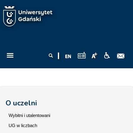
Przejdź do treści
Formularz
Szukaj
wyszukiwania
O uczelni
Wybitni i utalentowani
UG w liczbach