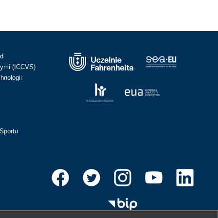
ad
ymi (ICCVS)
hnologii
Sportu