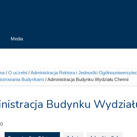
Media
wna
/
O uczelni
/
Administracja Rektora i Jednostki Ogólnouniwersytec
tutaj
nistrowania Budynkami
/ Administracja Budynku Wydziału Chemii
nistracja Budynku Wydział
0