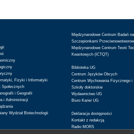
Międzynarodowe Centrum Badań n
Szczepionkami Przeciwnowotworow
gii
Międzynarodowe Centrum Teorii Tec
ii
Kwantowych (ICTQT)
nomiczny
ogiczny
Biblioteka UG
oryczny
Centrum Języków Obcych
atyki, Fizyki i Informatyki
Centrum Wychowania Fizycznego i 
k Społecznych
Szkoły doktorskie
ografii i Geografii
Wydawnictwo UG
 i Administracji
Biuro Karier UG
ądzania
iany Wydział Biotechnologii
Deklaracja dostępności
Kontakt z redakcją
Radio MORS