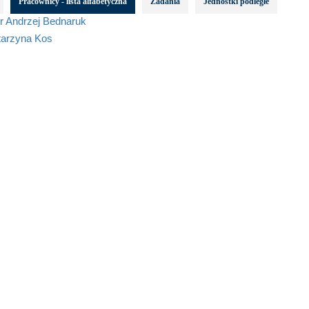
Pracownicy - lista alfabetyczna
Zadania
Jednostki podległe
r Andrzej Bednaruk
tarzyna Kos