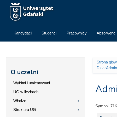
Przejdź do treści
Kandydaci
Studenci
Pracownicy
Absolwenci
Strona głó
Jesteś 
Dział Admi
O uczelni
Wybitni i utalentowani
Admi
UG w liczbach
Władze
Symbol:
71K
Struktura UG