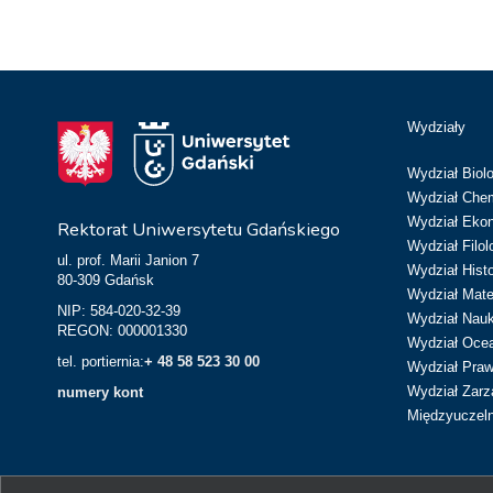
Wydziały
Wydział Biolo
Wydział Chem
Wydział Eko
Rektorat Uniwersytetu Gdańskiego
Wydział Filol
ul. prof. Marii Janion 7
Wydział Hist
80-309 Gdańsk
Wydział Matem
NIP: 584-020-32-39
Wydział Nau
REGON: 000001330
Wydział Ocean
tel. portiernia:
+ 48 58 523 30 00
Wydział Prawa
Wydział Zarz
numery kont
Międzyuczeln