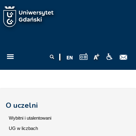
Przejdź do treści
Formularz
Szukaj
wyszukiwania
O uczelni
Wybitni i utalentowani
UG w liczbach