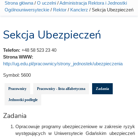
Strona główna
/
O uczelni
/
Administracja Rektora i Jednostki
Jesteś tutaj
Ogólnouniwersyteckie
/
Rektor
/
Kanclerz
/ Sekcja Ubezpieczeń
Sekcja Ubezpieczeń
Telefon:
+48 58 523 23 40
Strona WWW:
http://ug.edu.pl/pracownicy/strony_jednostek/ubezpieczenia
Symbol:
5600
Pracownicy
Pracownicy - lista alfabetyczna
Zadania
Jednostki podległe
Zadania
Opracowuje programy ubezpieczeniowe w zakresie ryzyk
występujących w Uniwersytecie Gdańskim ubezpieczeń