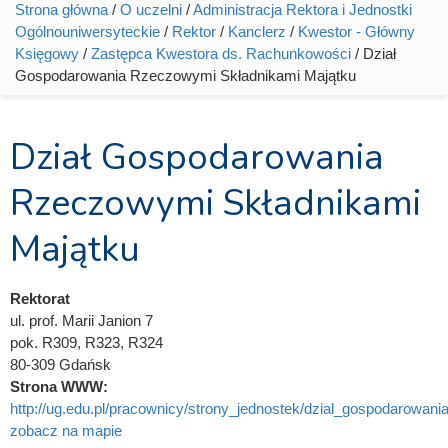
Strona główna
/
O uczelni
/
Administracja Rektora i Jednostki
Jesteś tutaj
Ogólnouniwersyteckie
/
Rektor
/
Kanclerz
/
Kwestor - Główny
Księgowy
/
Zastępca Kwestora ds. Rachunkowości
/ Dział
Gospodarowania Rzeczowymi Składnikami Majątku
Dział Gospodarowania
Rzeczowymi Składnikami
Majątku
Rektorat
ul. prof. Marii Janion 7
pok. R309, R323, R324
80-309 Gdańsk
Strona WWW:
http://ug.edu.pl/pracownicy/strony_jednostek/dzial_gospodarowani
zobacz na mapie