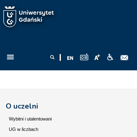
Przejdź do treści
Formularz
Szukaj
wyszukiwania
O uczelni
Wybitni i utalentowani
UG w liczbach