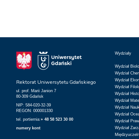
Wydziały
Wydział Biolo
Wydział Chem
Wydział Eko
Rektorat Uniwersytetu Gdańskiego
Wydział Filol
ul. prof. Marii Janion 7
Wydział Hist
80-309 Gdańsk
Wydział Matem
NIP: 584-020-32-39
Wydział Nau
REGON: 000001330
Wydział Ocean
tel. portiernia:
+ 48 58 523 30 00
Wydział Prawa
Wydział Zarz
numery kont
Międzyuczeln