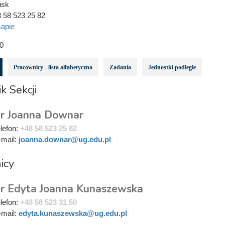
ńsk
 58 523 25 82
apie
0
Pracownicy - lista alfabetyczna
Zadania
Jednostki podległe
k Sekcji
r Joanna Downar
elefon:
+48 58 523 25 82
-mail:
joanna.downar@ug.edu.pl
icy
r Edyta Joanna Kunaszewska
elefon:
+48 58 523 31 50
-mail:
edyta.kunaszewska@ug.edu.pl