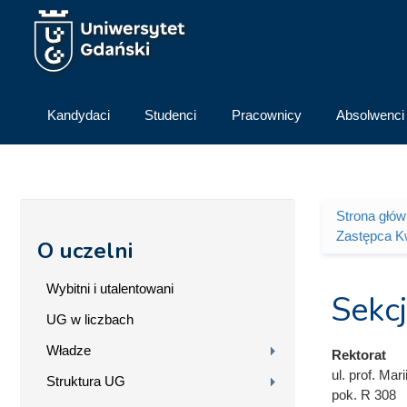
Przejdź do treści
Kandydaci
Studenci
Pracownicy
Absolwenci
Strona głó
Jesteś 
Zastępca K
O uczelni
Wybitni i utalentowani
Sekc
UG w liczbach
Władze
Rektorat
ul. prof. Mari
Struktura UG
pok. R 308