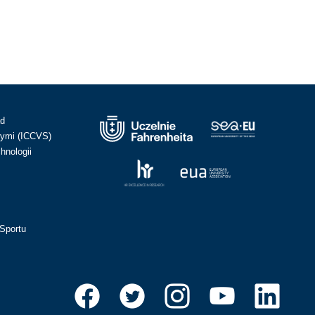
ad
ymi (ICCVS)
hnologii
Sportu