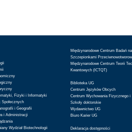
Międzynarodowe Centrum Badań n
Szczepionkami Przeciwnowotworow
gii
Międzynarodowe Centrum Teorii Tec
ii
Kwantowych (ICTQT)
nomiczny
ogiczny
Biblioteka UG
oryczny
Centrum Języków Obcych
atyki, Fizyki i Informatyki
Centrum Wychowania Fizycznego i 
k Społecznych
Szkoły doktorskie
ografii i Geografii
Wydawnictwo UG
 i Administracji
Biuro Karier UG
ądzania
iany Wydział Biotechnologii
Deklaracja dostępności