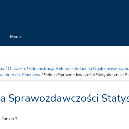
Media
wna
/
O uczelni
/
Administracja Rektora i Jednostki Ogólnouniwersytec
tutaj
westora ds. Finansów
/ Sekcja Sprawozdawczości Statystycznej i B
ja Sprawozdawczości Statys
i Janion 7