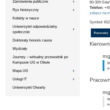
Zamówienia publiczne
80-309 Gda
Telefon:
+48
Rys historyczny
zobacz na m
Kobiety w nauce
Symbol:
652
Uniwersytet odpowiedzialny
społecznie
Pracownicy
Doktoraty honoris causa
Kierowni
Wydziały
mg
Journey – wirtualny przewodnik po
Kampusie UG w Oliwie
t
e
Mapa UG
Pracown
Usługi IT
Uniwersytet Otwarty
mg
t
e