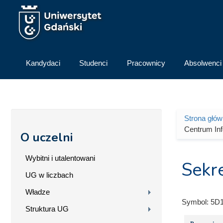
Przejdź do treści
Kandydaci
Studenci
Pracownicy
Absolwenci
Strona głó
Jesteś 
Centrum In
O uczelni
Wybitni i utalentowani
Sekr
UG w liczbach
Władze
Symbol:
5D
Struktura UG