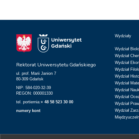
Wydziały
Wydział Biolo
Wydział Chem
Wydział Eko
Rektorat Uniwersytetu Gdańskiego
Wydział Filol
ul. prof. Marii Janion 7
Wydział Hist
80-309 Gdańsk
Wydział Matem
NIP: 584-020-32-39
Wydział Nau
REGON: 000001330
Wydział Ocean
tel. portiernia:
+ 48 58 523 30 00
Wydział Prawa
Wydział Zarz
numery kont
Międzyuczeln