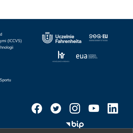
ad
ymi (ICCVS)
hnologii
Sportu