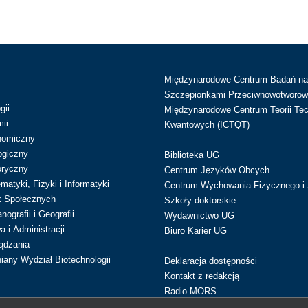
Międzynarodowe Centrum Badań n
Szczepionkami Przeciwnowotworow
gii
Międzynarodowe Centrum Teorii Tec
ii
Kwantowych (ICTQT)
nomiczny
ogiczny
Biblioteka UG
oryczny
Centrum Języków Obcych
atyki, Fizyki i Informatyki
Centrum Wychowania Fizycznego i 
k Społecznych
Szkoły doktorskie
ografii i Geografii
Wydawnictwo UG
 i Administracji
Biuro Karier UG
ądzania
iany Wydział Biotechnologii
Deklaracja dostępności
Kontakt z redakcją
Radio MORS