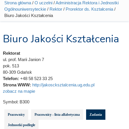
Strona główna
/
O uczelni
/
Administracja Rektora i Jednostki
Jesteś tutaj
Ogólnouniwersyteckie
/
Rektor
/
Prorektor ds. Kształcenia
/
Biuro Jakości Kształcenia
Biuro Jakości Kształcenia
Rektorat
ul. prof. Marii Janion 7
pok. 513
80-309 Gdańsk
Telefon:
+48 58 523 33 25
Strona WWW:
http://jakoscksztalcenia.ug.edu.pl
zobacz na mapie
Symbol:
B300
Pracownicy
Pracownicy - lista alfabetyczna
Zadania
Jednostki podległe