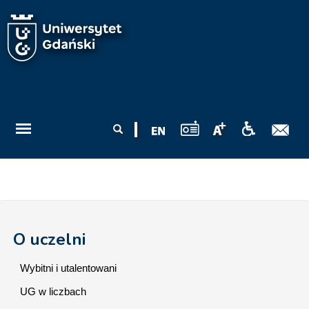
Przejdź do treści
Formularz
Szukaj
wyszukiwania
O uczelni
Wybitni i utalentowani
UG w liczbach