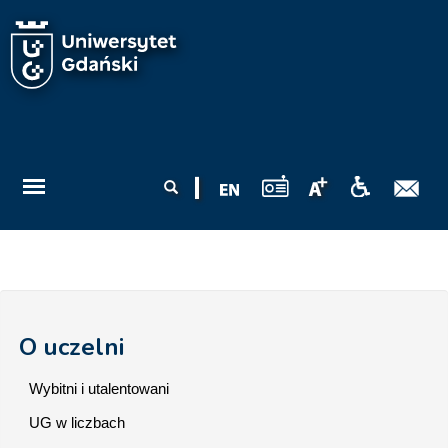
Przejdź do treści
Formularz
Szukaj
wyszukiwania
O uczelni
Wybitni i utalentowani
UG w liczbach