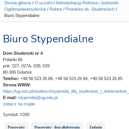
Strona główna
/
O uczelni
/
Administracja Rektora i Jednostki
Jesteś tutaj
Ogólnouniwersyteckie
/
Rektor
/
Prorektor ds. Studenckich
/
Biuro Stypendialne
Biuro Stypendialne
Dom Studencki nr 4
Polanki 66
pok. 027, 027A, 028, 039
80-306 Gdańsk
Telefon:
+48 58 523 26 86, +48 58 523 26 84, +48 58 523 26 85
Strona WWW:
https://ug.edu.pl/studenci/stypendia_dla_studentow_i_doktorantow_
E-mail:
stypendia@ug.edu.pl
zobacz na mapie
Symbol:
Y200
Pracownicy
Pracownicy - lista alfabetyczna
Zadania